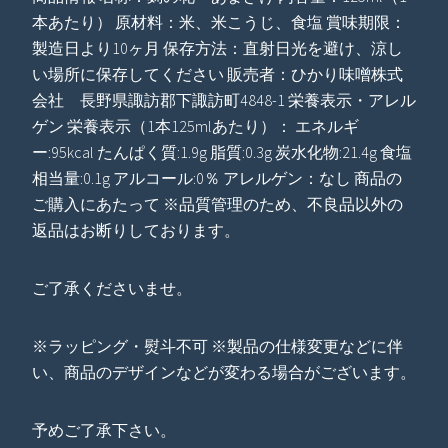
本あたり） 原材料：米、米こうじ、食塩 賞味期限：
製造日より10ヶ月 保存方法：直射日光を避け、涼し
い場所に保存してください 販売者：ひかり味噌株式
会社 長野県諏訪郡下諏訪町4848-1 栄養表示・アレル
ゲン 栄養表示（1本125mlあたり）： エネルギ
ー:95kcal たんぱく質:1.9g 脂質:0.3g 炭水化物:21.4g 食塩
相当量:0.1g アルコール:0％ アレルゲン：なし 商品の
ご購入にあたって ※品質管理のため、不良品以外の
返品はお断りしております。
ご了承くださいませ。
※ラッピング・熨斗不可 ※製品の仕様変更などに伴
い、商品のデザインなどが変わる場合がございます。
予めご了承下さい。