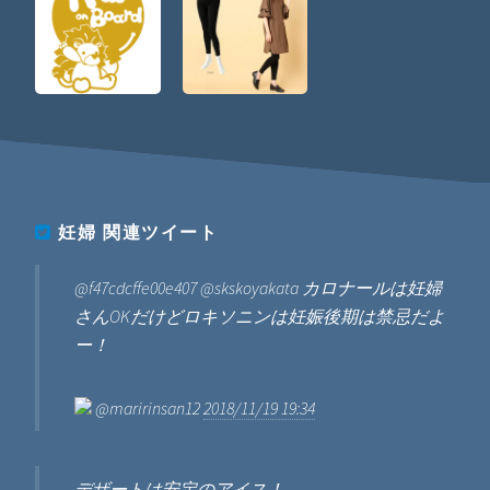
妊婦
関連ツイート
@f47cdcffe00e407 @skskoyakata カロナールは妊婦
さんOKだけどロキソニンは妊娠後期は禁忌だよ
ー！
@maririnsan12
2018/11/19 19:34
デザートは安定のアイス！