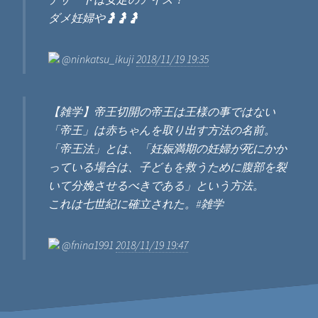
ダメ妊婦や🤰🤰🤰
@ninkatsu_ikuji
2018/11/19 19:35
【雑学】帝王切開の帝王は王様の事ではない
「帝王」は赤ちゃんを取り出す方法の名前。
「帝王法」とは、「妊娠満期の妊婦が死にかか
っている場合は、子どもを救うために腹部を裂
いて分娩させるべきである」という方法。
これは七世紀に確立された。#雑学
@fnina1991
2018/11/19 19:47