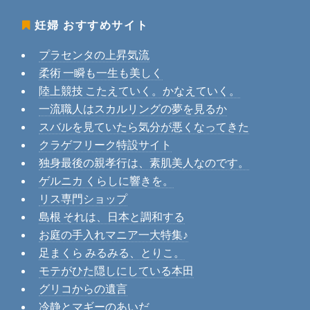
妊婦
おすすめサイト
プラセンタの上昇気流
柔術 一瞬も一生も美しく
陸上競技 こたえていく。かなえていく。
一流職人はスカルリングの夢を見るか
スバルを見ていたら気分が悪くなってきた
クラゲフリーク特設サイト
独身最後の親孝行は、素肌美人なのです。
ゲルニカ くらしに響きを。
リス専門ショップ
島根 それは、日本と調和する
お庭の手入れマニア一大特集♪
足まくら みるみる、とりこ。
モテがひた隠しにしている本田
グリコからの遺言
冷静とマギーのあいだ