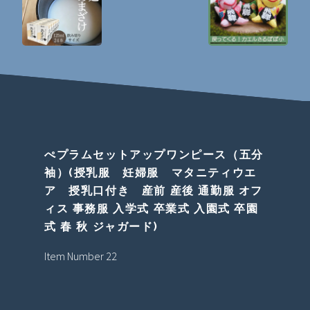
ぺプラムセットアップワンピース（五分
袖）(授乳服 妊婦服 マタニティウエ
ア 授乳口付き 産前 産後 通勤服 オフ
ィス 事務服 入学式 卒業式 入園式 卒園
式 春 秋 ジャガード)
Item Number 22