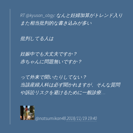
RT @kyusan_obgy: なんと妊婦加算がトレンド入り
また相当批判的な書き込みが多い
批判してる人は
妊娠中でも大丈夫ですか？
赤ちゃんに問題無いですか？
って外来で聞いたりしてない？
当該産婦人科は必ず聞かれますが、そんな質問
や訴訟リスクを避けるために一般診療…
@natsumikan48
2018/11/19 19:40