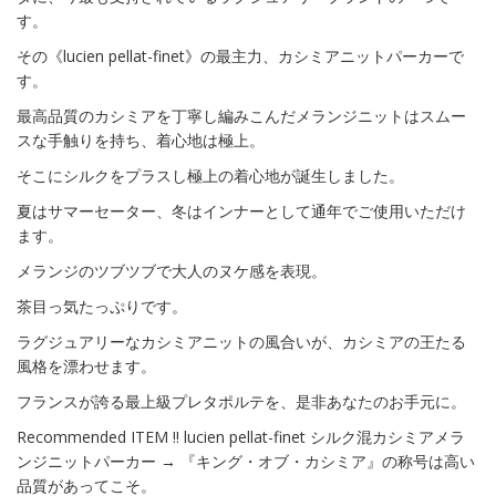
す。
その《lucien pellat-finet》の最主力、カシミアニットパーカーで
す。
最高品質のカシミアを丁寧し編みこんだメランジニットはスムー
スな手触りを持ち、着心地は極上。
そこにシルクをプラスし極上の着心地が誕生しました。
夏はサマーセーター、冬はインナーとして通年でご使用いただけ
ます。
メランジのツブツブで大人のヌケ感を表現。
茶目っ気たっぷりです。
ラグジュアリーなカシミアニットの風合いが、カシミアの王たる
風格を漂わせます。
フランスが誇る最上級プレタポルテを、是非あなたのお手元に。
Recommended ITEM !! lucien pellat-finet シルク混カシミアメラ
ンジニットパーカー → 『キング・オブ・カシミア』の称号は高い
品質があってこそ。