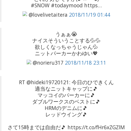
#SNOW #todaymood https…
@lovelivetaitera
2018/11/19 01:44
うぁぁ😭
ナイスそういうことする💦💦
欲しくなっちゃうじゃん💦
ニットパーカーかわゆい💖
@norieru317
2018/11/18 23:11
RT @hideki19720121: 今日のひできくん
適当なニットキャップに🎵
マッコイのパーカーに🎵
ダブルワークスのベストに🎵
HRMのデニムに🎵
レッドウイング🎵
さて15時までは自由だ🎵 https://t.co/fHr6xZGZlM