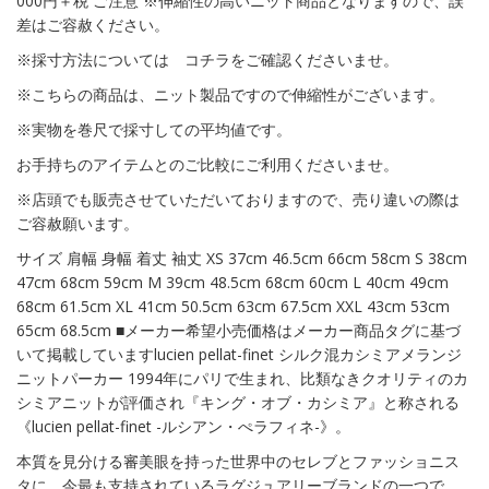
000円＋税 ご注意 ※伸縮性の高いニット商品となりますので、誤
差はご容赦ください。
※採寸方法については コチラをご確認くださいませ。
※こちらの商品は、ニット製品ですので伸縮性がございます。
※実物を巻尺で採寸しての平均値です。
お手持ちのアイテムとのご比較にご利用くださいませ。
※店頭でも販売させていただいておりますので、売り違いの際は
ご容赦願います。
サイズ 肩幅 身幅 着丈 袖丈 XS 37cm 46.5cm 66cm 58cm S 38cm
47cm 68cm 59cm M 39cm 48.5cm 68cm 60cm L 40cm 49cm
68cm 61.5cm XL 41cm 50.5cm 63cm 67.5cm XXL 43cm 53cm
65cm 68.5cm ■メーカー希望小売価格はメーカー商品タグに基づ
いて掲載していますlucien pellat-finet シルク混カシミアメランジ
ニットパーカー 1994年にパリで生まれ、比類なきクオリティのカ
シミアニットが評価され『キング・オブ・カシミア』と称される
《lucien pellat-finet -ルシアン・ぺラフィネ-》。
本質を見分ける審美眼を持った世界中のセレブとファッショニス
タに、今最も支持されているラグジュアリーブランドの一つで