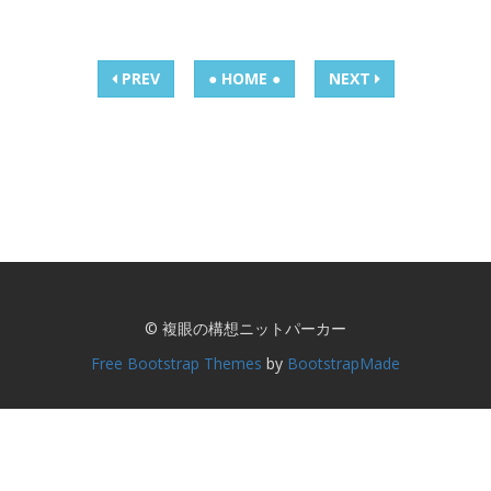
PREV
● HOME ●
NEXT
© 複眼の構想ニットパーカー
Free Bootstrap Themes
by
BootstrapMade