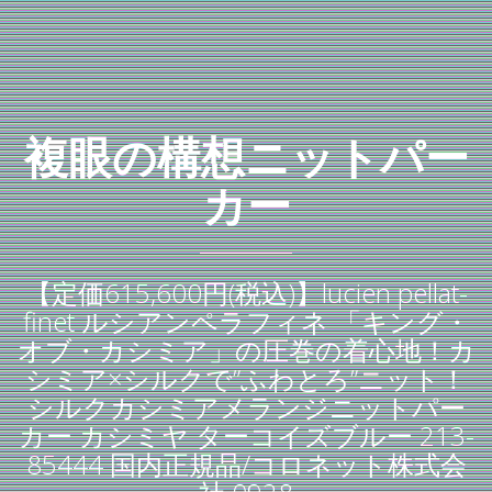
複眼の構想ニットパー
カー
【定価615,600円(税込)】lucien pellat-
finet ルシアンペラフィネ 「キング・
オブ・カシミア」の圧巻の着心地！カ
シミア×シルクで”ふわとろ”ニット！
シルクカシミアメランジニットパー
カー カシミヤ ターコイズブルー 213-
85444 国内正規品/コロネット株式会