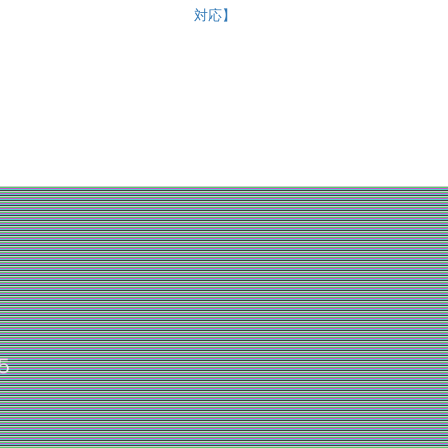
対応】
５