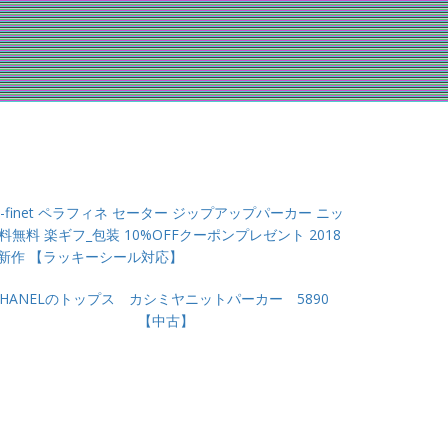
lat-finet ペラフィネ セーター ジップアップパーカー ニッ
送料無料 楽ギフ_包装 10%OFFクーポンプレゼント 2018
新作 【ラッキーシール対応】
CHANELのトップス カシミヤニットパーカー 5890
【中古】