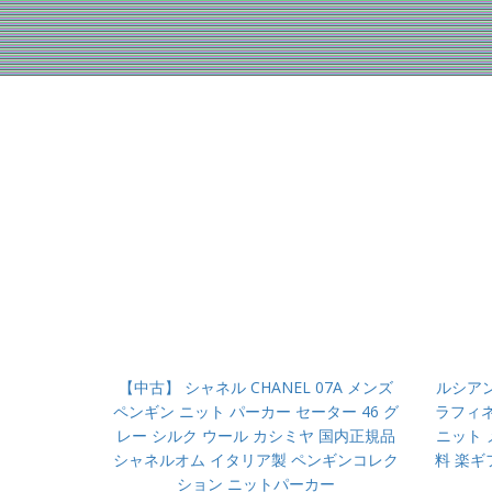
【中古】 シャネル CHANEL 07A メンズ
ルシアンペラ
ペンギン ニット パーカー セーター 46 グ
ラフィネ
レー シルク ウール カシミヤ 国内正規品
ニット 
シャネルオム イタリア製 ペンギンコレク
料 楽ギ
ション ニットパーカー