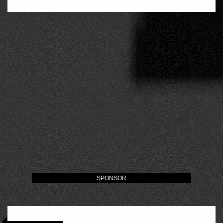
SPONSOR