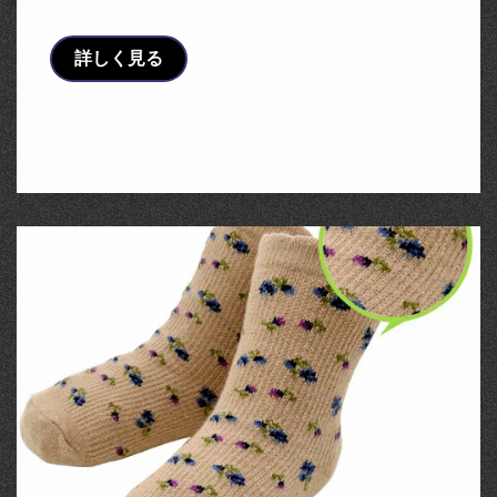
詳しく見る