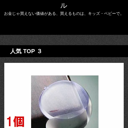
ル
お金じゃ買えない価値がある、買えるものは、キッズ・ベビーで。
人気 TOP ３